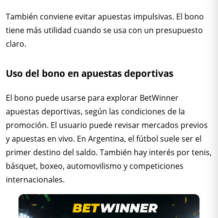
También conviene evitar apuestas impulsivas. El bono
tiene más utilidad cuando se usa con un presupuesto
claro.
Uso del bono en apuestas deportivas
El bono puede usarse para explorar BetWinner
apuestas deportivas, según las condiciones de la
promoción. El usuario puede revisar mercados previos
y apuestas en vivo. En Argentina, el fútbol suele ser el
primer destino del saldo. También hay interés por tenis,
básquet, boxeo, automovilismo y competiciones
internacionales.