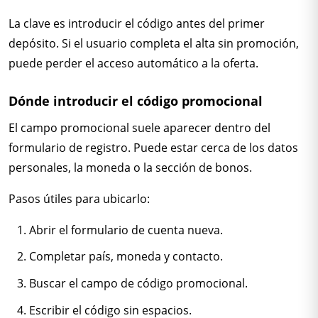
La clave es introducir el código antes del primer
depósito. Si el usuario completa el alta sin promoción,
puede perder el acceso automático a la oferta.
Dónde introducir el código promocional
El campo promocional suele aparecer dentro del
formulario de registro. Puede estar cerca de los datos
personales, la moneda o la sección de bonos.
Pasos útiles para ubicarlo:
Abrir el formulario de cuenta nueva.
Completar país, moneda y contacto.
Buscar el campo de código promocional.
Escribir el código sin espacios.