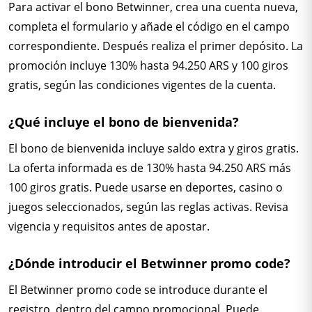
Para activar el bono Betwinner, crea una cuenta nueva,
completa el formulario y añade el código en el campo
correspondiente. Después realiza el primer depósito. La
promoción incluye 130% hasta 94.250 ARS y 100 giros
gratis, según las condiciones vigentes de la cuenta.
¿Qué incluye el bono de bienvenida?
El bono de bienvenida incluye saldo extra y giros gratis.
La oferta informada es de 130% hasta 94.250 ARS más
100 giros gratis. Puede usarse en deportes, casino o
juegos seleccionados, según las reglas activas. Revisa
vigencia y requisitos antes de apostar.
¿Dónde introducir el Betwinner promo code?
El Betwinner promo code se introduce durante el
registro, dentro del campo promocional. Puede