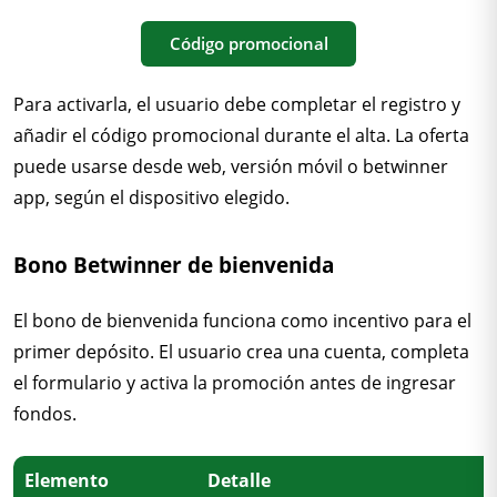
Código promocional
Para activarla, el usuario debe completar el registro y
añadir el código promocional durante el alta. La oferta
puede usarse desde web, versión móvil o betwinner
app, según el dispositivo elegido.
Bono Betwinner de bienvenida
El bono de bienvenida funciona como incentivo para el
primer depósito. El usuario crea una cuenta, completa
el formulario y activa la promoción antes de ingresar
fondos.
Elemento
Detalle