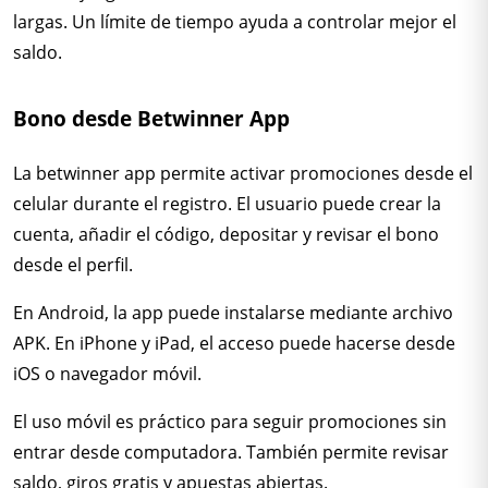
largas. Un límite de tiempo ayuda a controlar mejor el
saldo.
Bono desde Betwinner App
La betwinner app permite activar promociones desde el
celular durante el registro. El usuario puede crear la
cuenta, añadir el código, depositar y revisar el bono
desde el perfil.
En Android, la app puede instalarse mediante archivo
APK. En iPhone y iPad, el acceso puede hacerse desde
iOS o navegador móvil.
El uso móvil es práctico para seguir promociones sin
entrar desde computadora. También permite revisar
saldo, giros gratis y apuestas abiertas.