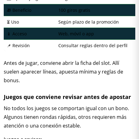
🎁 Beneficio
100 giros gratis
⏳ Uso
Según plazo de la promoción
📱 Acceso
Web, móvil o app
📌 Revisión
Consultar reglas dentro del perfil
Antes de jugar, conviene abrir la ficha del slot. Allí
suelen aparecer líneas, apuesta mínima y reglas de
bonus.
Juegos que conviene revisar antes de apostar
No todos los juegos se comportan igual con un bono.
Algunos tienen rondas rápidas, otros requieren más
atención o una conexión estable.