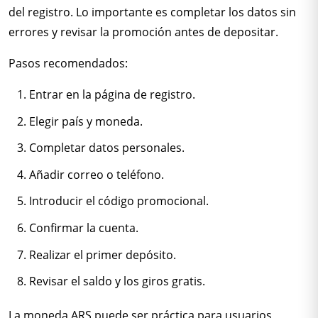
del registro. Lo importante es completar los datos sin
errores y revisar la promoción antes de depositar.
Pasos recomendados:
Entrar en la página de registro.
Elegir país y moneda.
Completar datos personales.
Añadir correo o teléfono.
Introducir el código promocional.
Confirmar la cuenta.
Realizar el primer depósito.
Revisar el saldo y los giros gratis.
La moneda ARS puede ser práctica para usuarios