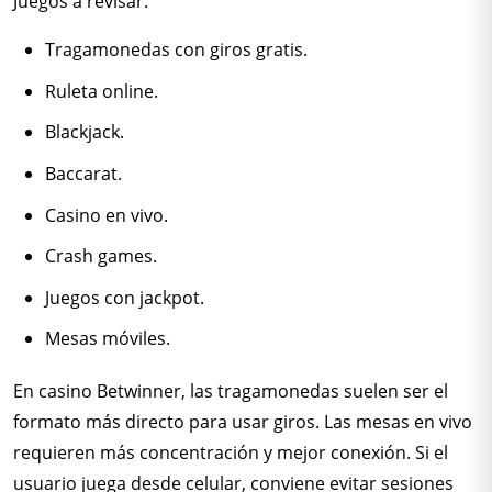
Juegos a revisar:
Tragamonedas con giros gratis.
Ruleta online.
Blackjack.
Baccarat.
Casino en vivo.
Crash games.
Juegos con jackpot.
Mesas móviles.
En casino Betwinner, las tragamonedas suelen ser el
formato más directo para usar giros. Las mesas en vivo
requieren más concentración y mejor conexión. Si el
usuario juega desde celular, conviene evitar sesiones