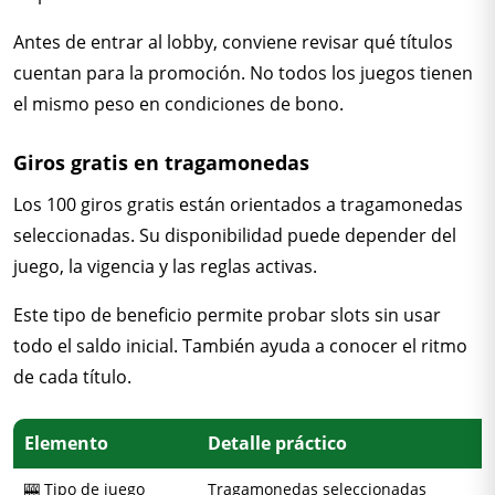
Antes de entrar al lobby, conviene revisar qué títulos
cuentan para la promoción. No todos los juegos tienen
el mismo peso en condiciones de bono.
Giros gratis en tragamonedas
Los 100 giros gratis están orientados a tragamonedas
seleccionadas. Su disponibilidad puede depender del
juego, la vigencia y las reglas activas.
Este tipo de beneficio permite probar slots sin usar
todo el saldo inicial. También ayuda a conocer el ritmo
de cada título.
Elemento
Detalle práctico
🎰 Tipo de juego
Tragamonedas seleccionadas