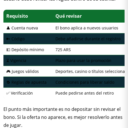
Requisito
Qué revisar
👤 Cuenta nueva
El bono aplica a nuevos usuarios
🔑 Código
Debe añadirse durante el registro
💵 Depósito mínimo
725 ARS
⏳ Vigencia
Plazo para usar la promoción
🎮 Juegos válidos
Deportes, casino o títulos seleccionad
🔁 Reglas de apuesta
Condiciones para liberar saldo
✅ Verificación
Puede pedirse antes del retiro
El punto más importante es no depositar sin revisar el
bono. Si la oferta no aparece, es mejor resolverlo antes
de jugar.