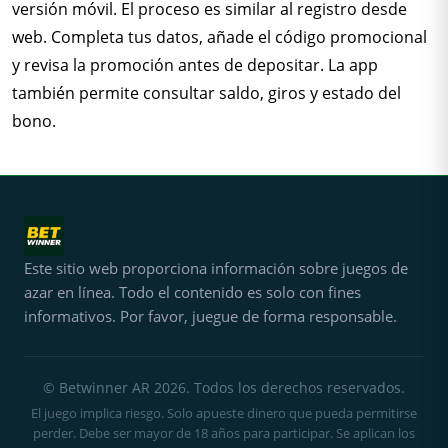
versión móvil. El proceso es similar al registro desde
web. Completa tus datos, añade el código promocional
y revisa la promoción antes de depositar. La app
también permite consultar saldo, giros y estado del
bono.
Este sitio web proporciona información sobre juegos de
azar en línea. Todo el contenido es solo con fines
informativos. Por favor, juegue de forma responsable.
© Betwinner AR 2026. Todos los derechos reservados.
El juego implica riesgo. Solo apueste dinero que pueda permitirse
perder. Debe ser mayor de 18 años para participar. Se aplican los