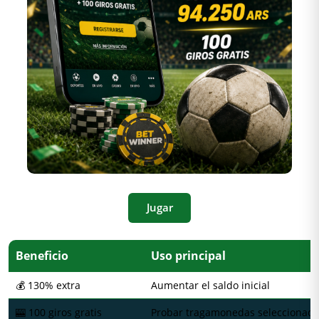
Jugar
Beneficio
Uso principal
💰 130% extra
Aumentar el saldo inicial
🎰 100 giros gratis
Probar tragamonedas seleccionad