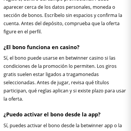
aparecer cerca de los datos personales, moneda o
sección de bonos. Escríbelo sin espacios y confirma la
cuenta. Antes del depósito, comprueba que la oferta
figure en el perfil.
¿El bono funciona en casino?
Sí, el bono puede usarse en betwinner casino si las
condiciones de la promoción lo permiten. Los giros
gratis suelen estar ligados a tragamonedas
seleccionadas. Antes de jugar, revisa qué títulos
participan, qué reglas aplican y si existe plazo para usar
la oferta.
¿Puedo activar el bono desde la app?
Sí, puedes activar el bono desde la betwinner app o la