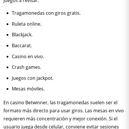
Juegos a revisar:
Tragamonedas con giros gratis.
Ruleta online.
Blackjack.
Baccarat.
Casino en vivo.
Crash games.
Juegos con jackpot.
Mesas móviles.
En casino Betwinner, las tragamonedas suelen ser el
formato más directo para usar giros. Las mesas en vivo
requieren más concentración y mejor conexión. Si el
usuario juega desde celular, conviene evitar sesiones