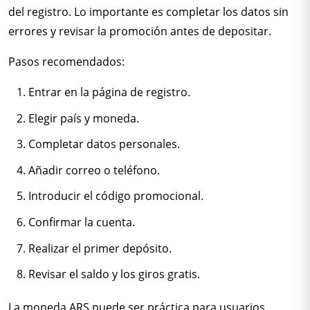
del registro. Lo importante es completar los datos sin
errores y revisar la promoción antes de depositar.
Pasos recomendados:
Entrar en la página de registro.
Elegir país y moneda.
Completar datos personales.
Añadir correo o teléfono.
Introducir el código promocional.
Confirmar la cuenta.
Realizar el primer depósito.
Revisar el saldo y los giros gratis.
La moneda ARS puede ser práctica para usuarios