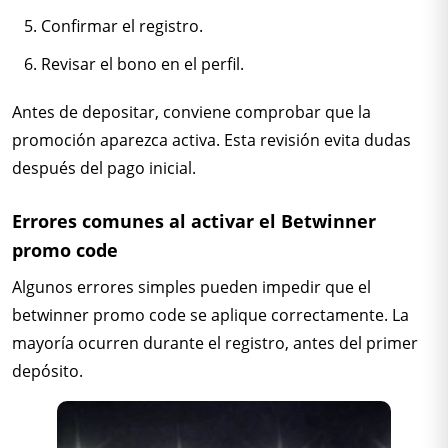
Confirmar el registro.
Revisar el bono en el perfil.
Antes de depositar, conviene comprobar que la
promoción aparezca activa. Esta revisión evita dudas
después del pago inicial.
Errores comunes al activar el Betwinner
promo code
Algunos errores simples pueden impedir que el
betwinner promo code se aplique correctamente. La
mayoría ocurren durante el registro, antes del primer
depósito.