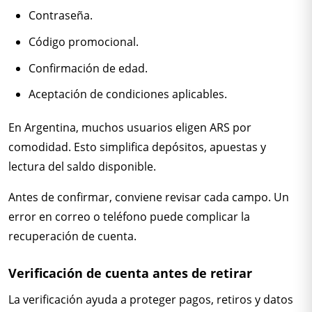
Contraseña.
Código promocional.
Confirmación de edad.
Aceptación de condiciones aplicables.
En Argentina, muchos usuarios eligen ARS por
comodidad. Esto simplifica depósitos, apuestas y
lectura del saldo disponible.
Antes de confirmar, conviene revisar cada campo. Un
error en correo o teléfono puede complicar la
recuperación de cuenta.
Verificación de cuenta antes de retirar
La verificación ayuda a proteger pagos, retiros y datos