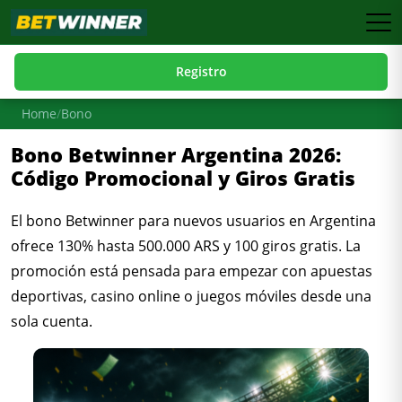
Registro
Home
/
Bono
Bono Betwinner Argentina 2026:
Código Promocional y Giros Gratis
El bono Betwinner para nuevos usuarios en Argentina
ofrece 130% hasta 500.000 ARS y 100 giros gratis. La
promoción está pensada para empezar con apuestas
deportivas, casino online o juegos móviles desde una
sola cuenta.