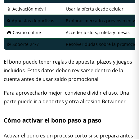
📱 Activación móvil
Usar la oferta desde celular
⚽ Apuestas deportivas
Explorar mercados previos o en viv
🎮 Casino online
Acceder a slots, ruleta y mesas
🛟 Soporte 24/7
Resolver dudas sobre la promoció
El bono puede tener reglas de apuesta, plazos y juegos
incluidos. Estos datos deben revisarse dentro de la
cuenta antes de usar saldo promocional.
Para aprovecharlo mejor, conviene dividir el uso. Una
parte puede ir a deportes y otra al casino Betwinner.
Cómo activar el bono paso a paso
Activar el bono es un proceso corto si se prepara antes